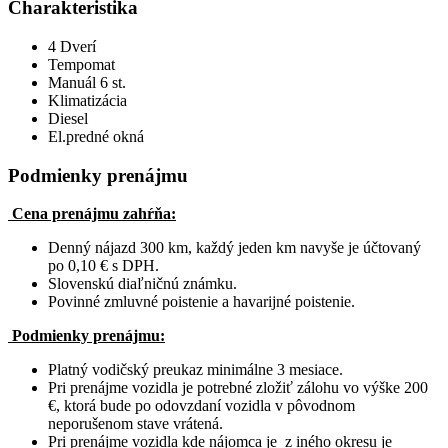
Charakteristika
4 Dverí
Tempomat
Manuál 6 st.
Klimatizácia
Diesel
El.predné okná
Podmienky prenájmu
Cena prenájmu zahŕňa:
Denný nájazd 300 km, každý jeden km navyše je účtovaný
po 0,10 € s DPH.
Slovenskú diaľničnú známku.
Povinné zmluvné poistenie a havarijné poistenie.
Podmienky prenájmu:
Platný vodičský preukaz minimálne 3 mesiace.
Pri prenájme vozidla je potrebné zložiť zálohu vo výške 200
€, ktorá bude po odovzdaní vozidla v pôvodnom
neporušenom stave vrátená.
Pri prenájme vozidla kde nájomca je z iného okresu je