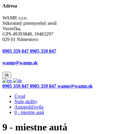
Adresa
WAMP, s.r.o.
Súkromný priemyselný areál
Vavrečka,
GPS 49393848, 19483297
029 01 Námestovo
0905 359 847
0905 359 847
wamp@wamp.sk
sk
0905 359 847
0905 359 847
wamp@wamp.sk
Úvod
Naše služby
Autopožičovňa
9 - miestne autá
9 - miestne autá