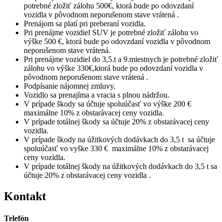
potrebné zložiť zálohu 500€, ktorá bude po odovzdaní
vozidla v pôvodnom neporušenom stave vrátená .
Prenájom sa platí pri preberaní vozidla.
Pri prenájme vozidiel SUV je potrebné zložiť zálohu vo
výške 500 €, ktorá bude po odovzdaní vozidla v pôvodnom
neporušenom stave vrátená.
Pri prenájme vozidiel do 3,5.t a 9.miestnych je potrebné zložiť
zálohu vo výške 330€,ktorá bude po odovzdaní vozidla v
pôvodnom neporušenom stave vrátená .
Podpísanie nájomnej zmluvy.
Vozidlo sa prenajíma a vracia s plnou nádržou.
V prípade škody sa účtuje spoluúčasť vo výške 200 €
maximálne 10% z obstarávacej ceny vozidla.
V prípade totálnej škody sa účtuje 20% z obstarávacej ceny
vozidla.
V prípade škody na úžitkových dodávkach do 3,5 t sa účtuje
spoluúčasť vo vyške 330 € maximálne 10% z obstarávacej
ceny vozidla.
V prípade totálnej škody na úžitkových dodávkach do 3,5 t sa
účtuje 20% z obstarávacej ceny vozidla .
Kontakt
Telefón