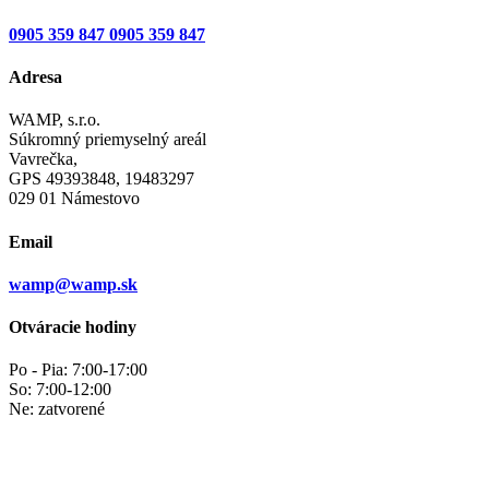
0905 359 847
0905 359 847
Adresa
WAMP, s.r.o.
Súkromný priemyselný areál
Vavrečka,
GPS 49393848, 19483297
029 01 Námestovo
Email
wamp@wamp.sk
Otváracie hodiny
Po - Pia: 7:00-17:00
So: 7:00-12:00
Ne: zatvorené