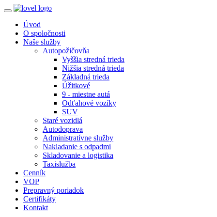
Úvod
O spoločnosti
Naše služby
Autopožičovňa
Vyššia stredná trieda
Nižšia stredná trieda
Základná trieda
Úžitkové
9 - miestne autá
Odťahové vozíky
SUV
Staré vozidlá
Autodoprava
Administratívne služby
Nakladanie s odpadmi
Skladovanie a logistika
Taxislužba
Cenník
VOP
Prepravný poriadok
Certifikáty
Kontakt