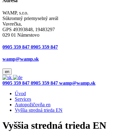
Adresa
WAMP, s.r.o.
Súkromný priemyselný areál
Vavrečka,
GPS 49393848, 19483297
029 01 Námestovo
0905 359 847
0905 359 847
wamp@wamp.sk
en
0905 359 847
0905 359 847
wamp@wamp.sk
Úvod
Services
Autopožičovňa en
Vyššia stredná trieda EN
Vyššia stredná trieda EN