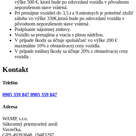
výške 500 €, ktorá bude po odovzdaní vozidla v pôvodnom
neporušenom stave vrátená.
Pri prenájme vozidiel do 3,5.t a 9.miestnych je potrebné zložiť
zálohu vo výške 330€,ktorá bude po odovzdaní vozidla v
pôvodnom neporušenom stave vrátená .
Podpísanie nájomnej zmluvy.
Vozidlo sa prenajíma a vracia s plnou nádržou.
V prípade škody sa účtuje spoluúčasť vo výške 200 €
maximálne 10% z obstarávacej ceny vozidla.
V prípade totálnej škody sa účtuje 20% z obstarávacej ceny
vozidla .
Kontakt
Telefón
0905 359 847
0905 359 847
Adresa
WAMP, s.r.o.
Súkromný priemyselný areál
Vavrečka,
GPS 49393848, 19483297