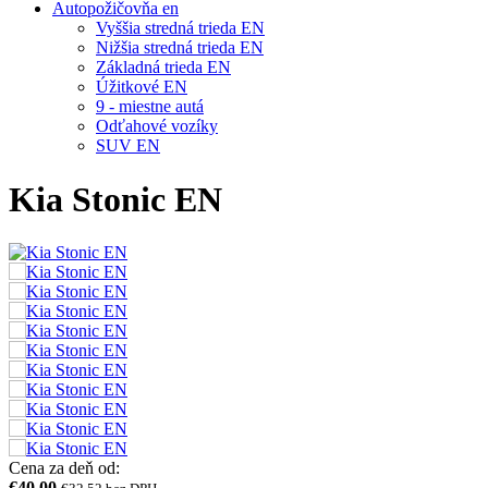
Autopožičovňa en
Vyššia stredná trieda EN
Nižšia stredná trieda EN
Základná trieda EN
Úžitkové EN
9 - miestne autá
Odťahové vozíky
SUV EN
Kia Stonic EN
Cena za deň od:
€40,00