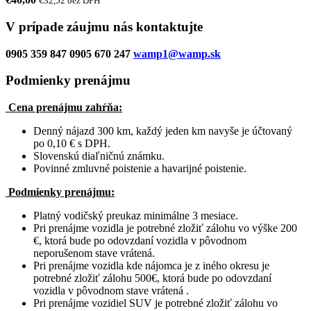
€32,52 bez DPH
V prípade záujmu nás kontaktujte
0905 359 847
0905 670 247
wamp1@wamp.sk
Podmienky prenájmu
Cena prenájmu zahŕňa:
Denný nájazd 300 km, každý jeden km navyše je účtovaný
po 0,10 € s DPH.
Slovenskú diaľničnú známku.
Povinné zmluvné poistenie a havarijné poistenie.
Podmienky prenájmu:
Platný vodičský preukaz minimálne 3 mesiace.
Pri prenájme vozidla je potrebné zložiť zálohu vo výške 200
€, ktorá bude po odovzdaní vozidla v pôvodnom
neporušenom stave vrátená.
Pri prenájme vozidla kde nájomca je z iného okresu je
potrebné zložiť zálohu 500€, ktorá bude po odovzdaní
vozidla v pôvodnom stave vrátená .
Pri prenájme vozidiel SUV je potrebné zložiť zálohu vo