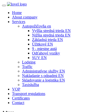
Home
About company
Services
Autopožičovňa en
Vyššia stredná trieda EN
Nižšia stredná trieda EN
Základná trieda EN
Úžitkové EN
9 - miestne autá
Odťahové vozíky
SUV EN
Lodging
Traffic
Administratívne služby EN
Nakladanie s odpadmi EN
Skladovanie a logistika EN
Taxislužba
VOP
Transport regulations
Certificates
Contact