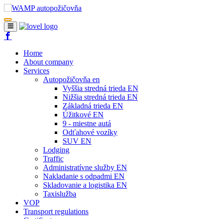
Home
About company
Services
Autopožičovňa en
Vyššia stredná trieda EN
Nižšia stredná trieda EN
Základná trieda EN
Úžitkové EN
9 - miestne autá
Odťahové vozíky
SUV EN
Lodging
Traffic
Administratívne služby EN
Nakladanie s odpadmi EN
Skladovanie a logistika EN
Taxislužba
VOP
Transport regulations