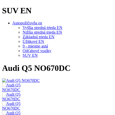
SUV EN
Autopožičovňa en
Vyššia stredná trieda EN
Nižšia stredná trieda EN
Základná trieda EN
Úžitkové EN
9 - miestne autá
Odťahové vozíky
SUV EN
Audi Q5 NO670DC