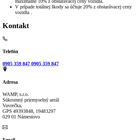
maximálne 10% z obstarávacej ceny vozidla.
V prípade totálnej škody sa účtuje 20% z obstarávacej ceny
vozidla .
Kontakt
Telefón
0905 359 847
0905 359 847
Adresa
WAMP, s.r.o.
Súkromný priemyselný areál
Vavrečka,
GPS 49393848, 19483297
029 01 Námestovo
Email