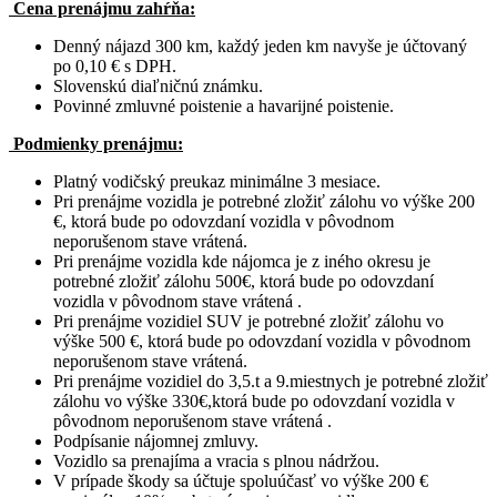
Cena prenájmu zahŕňa:
Denný nájazd 300 km, každý jeden km navyše je účtovaný
po 0,10 € s DPH.
Slovenskú diaľničnú známku.
Povinné zmluvné poistenie a havarijné poistenie.
Podmienky prenájmu:
Platný vodičský preukaz minimálne 3 mesiace.
Pri prenájme vozidla je potrebné zložiť zálohu vo výške 200
€, ktorá bude po odovzdaní vozidla v pôvodnom
neporušenom stave vrátená.
Pri prenájme vozidla kde nájomca je z iného okresu je
potrebné zložiť zálohu 500€, ktorá bude po odovzdaní
vozidla v pôvodnom stave vrátená .
Pri prenájme vozidiel SUV je potrebné zložiť zálohu vo
výške 500 €, ktorá bude po odovzdaní vozidla v pôvodnom
neporušenom stave vrátená.
Pri prenájme vozidiel do 3,5.t a 9.miestnych je potrebné zložiť
zálohu vo výške 330€,ktorá bude po odovzdaní vozidla v
pôvodnom neporušenom stave vrátená .
Podpísanie nájomnej zmluvy.
Vozidlo sa prenajíma a vracia s plnou nádržou.
V prípade škody sa účtuje spoluúčasť vo výške 200 €