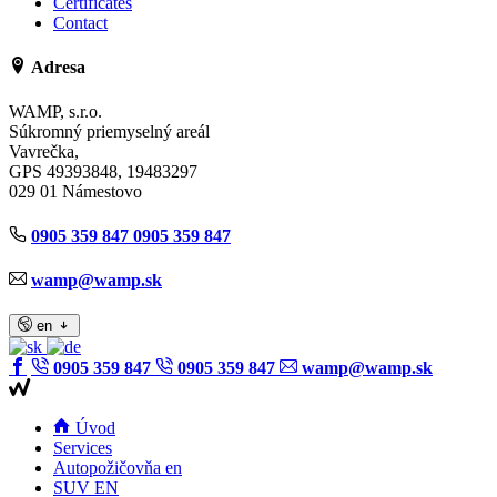
Certificates
Contact
Adresa
WAMP, s.r.o.
Súkromný priemyselný areál
Vavrečka,
GPS 49393848, 19483297
029 01 Námestovo
0905 359 847
0905 359 847
wamp@wamp.sk
en
0905 359 847
0905 359 847
wamp@wamp.sk
Úvod
Services
Autopožičovňa en
SUV EN